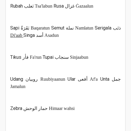
Rubah
Rusa
ثعلب
Tsa'labun
غزال
Ġazaalun
Sapi
Semut
Serigala
بَقَرَةٌ
Baqaratun
نملة
Namlatun
ذئب
Singa
Di'aab
أسد
Asadun
Tikus
Tupai
فأر
Fa'run
سنجاب
Sinjaabun
Udang
Ular
Unta
روبيان
Ruubiyaanun
أفعى
Af'a
جمل
Jamalun
Zebra
حمار الوحش
Himaar wahsi