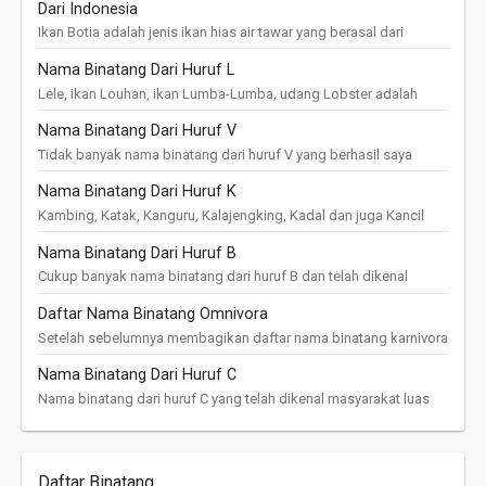
Dari Indonesia
Ikan Botia adalah jenis ikan hias air tawar yang berasal dari
perairan tropis wilayah Asia Tenggara dan Asia Timur seperti
Nama Binatang Dari Huruf L
Indonesia, Indi...
Lele, ikan Louhan, ikan Lumba-Lumba, udang Lobster adalah
nama binatang air dari huruf L yang sudah akrab ditelinga kita,
Nama Binatang Dari Huruf V
selain itu ada ju...
Tidak banyak nama binatang dari huruf V yang berhasil saya
himpun, namun saya berhasil menemukan beberapa binatang
Nama Binatang Dari Huruf K
yang namanya diawali de...
Kambing, Katak, Kanguru, Kalajengking, Kadal dan juga Kancil
adalah nama-nama binatang yang diawali dengan huruf K yang
Nama Binatang Dari Huruf B
sudah sering kita ...
Cukup banyak nama binatang dari huruf B dan telah dikenal
secara luas seperti bebek, bangau, banteng, belut, biawak,
Daftar Nama Binatang Omnivora
buaya, bekicot juga b...
Setelah sebelumnya membagikan daftar nama binatang karnivora
, herbivora dan insektivora , pagi hari ini saya akan membagikan
Nama Binatang Dari Huruf C
daftar nama ...
Nama binatang dari huruf C yang telah dikenal masyarakat luas
diantaranya adalah cicak, cacing, cakalang, cupang, capung,
cumi-cumi, camar...
Daftar Binatang