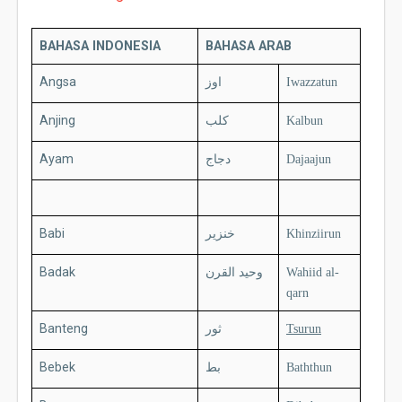
BAHASA INDONESIA
BAHASA ARAB
Angsa
اوز
Iwazzatun
Anjing
كلب
Kalbun
Ayam
دجاج
Dajaajun
Babi
خنزير
Khinziirun
Badak
وحيد القرن
Wahiid al-
qarn
Banteng
ثور
Tsurun
Bebek
بط
Baththun