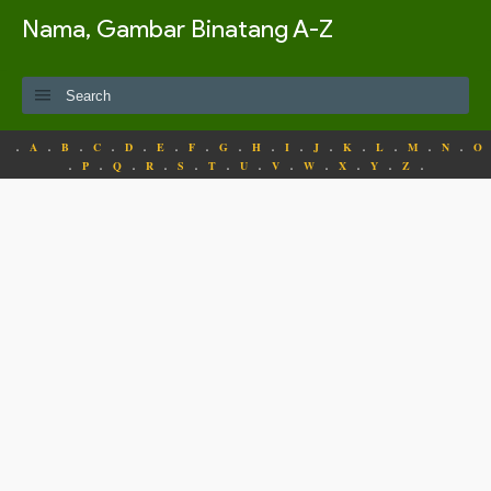
Nama, Gambar Binatang A-Z
.
.
.
.
.
.
.
.
.
.
.
.
.
.
.
A
B
C
D
E
F
G
H
I
J
K
L
M
N
O
.
.
.
.
.
.
.
.
.
.
.
.
P
Q
R
S
T
U
V
W
X
Y
Z