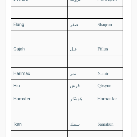
Elang
صقر
Shaqrun
Gajah
فيل
Fiilun
Harimau
نمر
Namir
Hiu
قرش
Qirsyun
Hamster
هَمَسْتَر
Hamastar
Ikan
سمك
Samakun