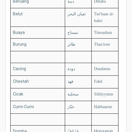
Beruang
دببة
Dibaba
Belut
ثعبان البحر
Tsu'baan al-
bahri
Buaya
تمساح
Timsaahun
Burung
طائر
Thaa'irun
Cacing
دودة
Duudatun
Cheetah
فهد
Fahd
Cicak
سحلية
Sihliyyatun
Cumi-Cumi
حبّار
Habbaarun
Domba
خَرُوْفٌ
Horuupun