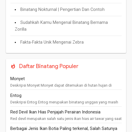
Binatang Nokturnal | Pengertian Dan Contoh
Sudahkah Kamu Mengenal Binatang Bernama
Zorilla
Fakta-Fakta Unik Mengenai Zebra
Daftar Binatang Populer
Monyet
Deskripsi Monyet Monyet dapat ditemukan di hutan hujan di
seluruh daerah tropis. Tempat tinggal monyet yang paling nyaman
Entog
adalah di ka...
Deskripsi Entog Entog merupakan binatang unggas yang masih
berkerabat dekat dengan bebek, Entog adalah bebek dengan
Red Devil Ikan Hias Penjajah Perairan Indonesia
ukuran paling besar ...
Red devil merupakan salah satu jenis ikan hias air tawar yang saat
ini telah banyak menjajah perairan Indonesia mulai dari danau,
Berbagai Jenis Ikan Botia Paling terkenal, Salah Satunya
setu, hi...