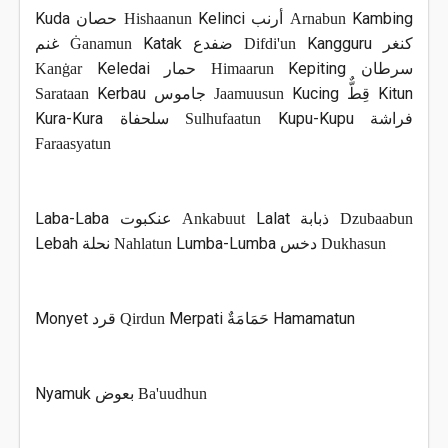
Kuda
Kelinci
Kambing
حصان
Hishaanun
أرنب
Arnabun
Katak
Kangguru
غنم
Ġanamun
ضفدع
Difdi'un
كنغر
Keledai
Kepiting
Kanġar
حمار
Himaarun
سرطان
Kerbau
Kucing
Kitun
Sarataan
جاموس
Jaamuusun
قِطٌّ
Kura-Kura
Kupu-Kupu
سلحفاة
Sulhufaatun
فراشة
Faraasyatun
Laba-Laba
Lalat
عنكبوت
Ankabuut
ذبابة
Dzubaabun
Lebah
Lumba-Lumba
نحلة
Nahlatun
دخس
Dukhasun
Monyet
Merpati
Hamamatun
قرد
Qirdun
حَمَامَةٌ
Nyamuk
بعوض
Ba'uudhun